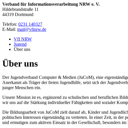
Verband für Informationsverarbeitung NRW e. V.
Hildebrandstraße 11
44319 Dortmund
Telefon:
0231 140327
E-Mail:
mail@vfinrw.de
VfI NRW
Jugend
Über uns
Über uns
Der Jugendverband Computer & Medien (JuCoM), eine eigenständige J
Anerkannt als Träger der freien Jugendhilfe, setzt sich der Jugendve
junger Menschen ein.
Unsere Mission ist es, ergänzend zu schulischen und beruflichen Bild
wir uns auf die Stärkung individueller Fähigkeiten und sozialer Kompe
Die Bildungsarbeit von JuCoM zielt darauf ab, Kinder und Jugendliche 
politischen Interessen eigenständig zu vertreten. In einer Zeit, in d
und ermutigen zum aktiven Einsatz in der Gesellschaft, besonders im 