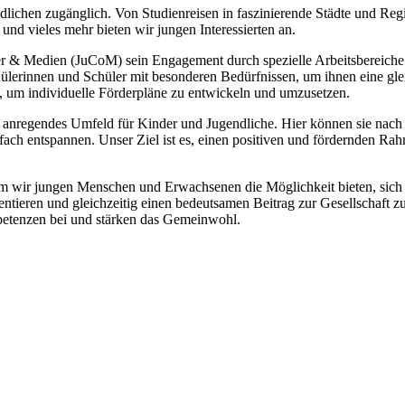
ndlichen zugänglich. Von Studienreisen in faszinierende Städte und Reg
 und vieles mehr bieten wir jungen Interessierten an.
r & Medien (JuCoM) sein Engagement durch spezielle Arbeitsbereiche
chülerinnen und Schüler mit besonderen Bedürfnissen, um ihnen eine gl
n, um individuelle Förderpläne zu entwickeln und umzusetzen.
d anregendes Umfeld für Kinder und Jugendliche. Hier können sie nach 
fach entspannen. Unser Ziel ist es, einen positiven und fördernden Rah
m wir jungen Menschen und Erwachsenen die Möglichkeit bieten, sich i
entieren und gleichzeitig einen bedeutsamen Beitrag zur Gesellschaft zu
petenzen bei und stärken das Gemeinwohl.